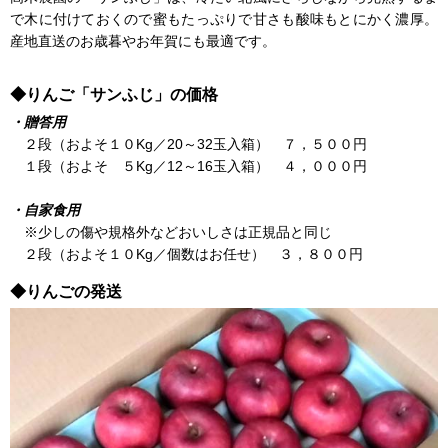
で木に付けておくので蜜もたっぷりで甘さも酸味もとにかく濃厚。
産地直送のお歳暮やお年賀にも最適です。
◆りんご「サンふじ」の価格
・贈答用
２段（およそ１０Kg／20～32玉入箱） ７，５００円
１段（およそ ５Kg／12～16玉入箱） ４，０００円
・自家食用
※少しの傷や規格外などおいしさは正規品と同じ
２段（およそ１０Kg／個数はお任せ） ３，８００円
◆りんごの発送